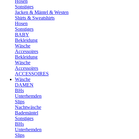
Hosen
Sonstiges
Jacken & Mäntel & Westen
Shirts & Sweatshirts
Hosen
Sonstiges
BABY
Bekleidung
Wäsche
Accessoires
Bekleidung
Wäsche
Accessoires
ACCESSOIRES
Wäsche
DAMEN
BHs
Unterhemden
Slips
Nachtwäsche
Bademäntel
Sonstiges
BHs
Unterhemden
Slips