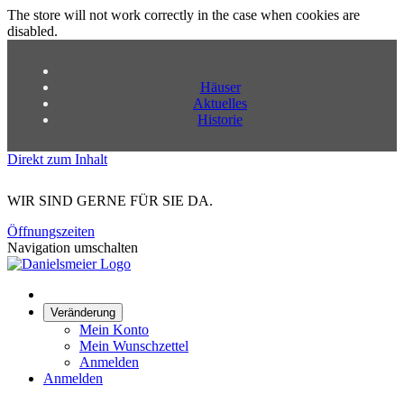
The store will not work correctly in the case when cookies are
disabled.
Häuser
Aktuelles
Historie
Direkt zum Inhalt
WIR SIND GERNE FÜR SIE DA.
Öffnungszeiten
Navigation umschalten
Veränderung
Mein Konto
Mein Wunschzettel
Anmelden
Anmelden