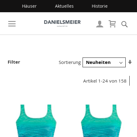
Häuser
Aktuelles
Historie
Mein Wa
Su
Veränderung
In
Filter
Sortierung
a
R
Artikel
1
-
24
von
158