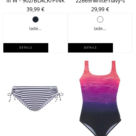
III W - 902/BLACK/PINK
22669/white-navy-s
39,99 €
29,99 €
lade...
lade...
DETAILS
DETAILS