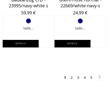
23995/navy-white s
22669/white-navy-s
59,99 €
24,99 €
lade...
lade...
DETAILS
DETAILS
Seite
Seit
Weit
Sie
Seite
Seite
Seite
Seite
1
2
3
4
5
lesen
gerade
Seite