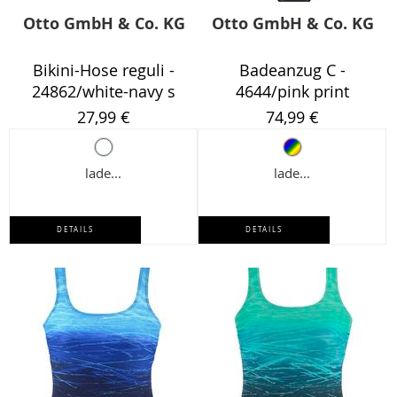
Otto GmbH & Co. KG
Otto GmbH & Co. KG
Bikini-Hose reguli -
Badeanzug C -
24862/white-navy s
4644/pink print
27,99 €
74,99 €
lade...
lade...
DETAILS
DETAILS