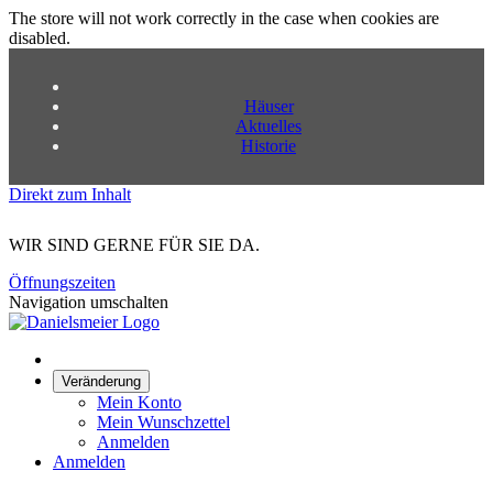
The store will not work correctly in the case when cookies are
disabled.
Häuser
Aktuelles
Historie
Direkt zum Inhalt
WIR SIND GERNE FÜR SIE DA.
Öffnungszeiten
Navigation umschalten
Veränderung
Mein Konto
Mein Wunschzettel
Anmelden
Anmelden