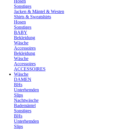
Hosen
Sonstiges
Jacken & Mäntel & Westen
Shirts & Sweatshirts
Hosen
Sonstiges
BABY
Bekleidung
Wäsche
Accessoires
Bekleidung
Wäsche
Accessoires
ACCESSOIRES
Wäsche
DAMEN
BHs
Unterhemden
Slips
Nachtwäsche
Bademäntel
Sonstiges
BHs
Unterhemden
Slips