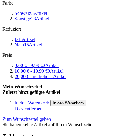
Farbe
Schwarz
3
Artikel
Sonstige
13
Artikel
Reduziert
Ja
1
Artikel
Nein
15
Artikel
Preis
0,00 €
-
9,99 €
2
Artikel
10,00 €
-
19,99 €
9
Artikel
20,00 €
und höher
1
Artikel
Mein Wunschzettel
Zuletzt hinzugefügte Artikel
In den Warenkorb
In den Warenkorb
Dies entfernen
Zum Wunschzettel gehen
Sie haben keine Artikel auf Ihrem Wunschzettel.