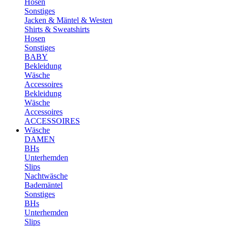
Hosen
Sonstiges
Jacken & Mäntel & Westen
Shirts & Sweatshirts
Hosen
Sonstiges
BABY
Bekleidung
Wäsche
Accessoires
Bekleidung
Wäsche
Accessoires
ACCESSOIRES
Wäsche
DAMEN
BHs
Unterhemden
Slips
Nachtwäsche
Bademäntel
Sonstiges
BHs
Unterhemden
Slips