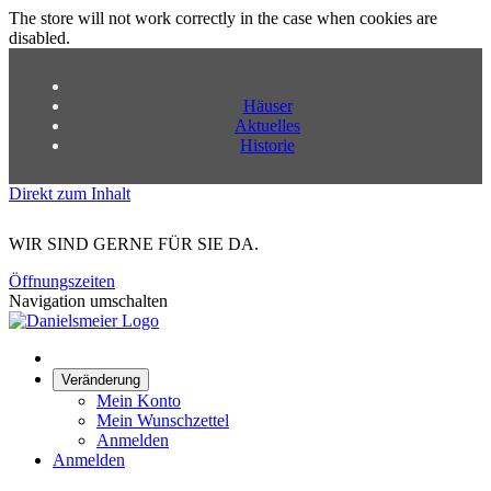
The store will not work correctly in the case when cookies are
disabled.
Häuser
Aktuelles
Historie
Direkt zum Inhalt
WIR SIND GERNE FÜR SIE DA.
Öffnungszeiten
Navigation umschalten
Veränderung
Mein Konto
Mein Wunschzettel
Anmelden
Anmelden