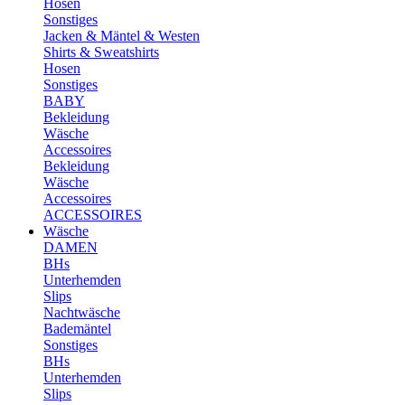
Hosen
Sonstiges
Jacken & Mäntel & Westen
Shirts & Sweatshirts
Hosen
Sonstiges
BABY
Bekleidung
Wäsche
Accessoires
Bekleidung
Wäsche
Accessoires
ACCESSOIRES
Wäsche
DAMEN
BHs
Unterhemden
Slips
Nachtwäsche
Bademäntel
Sonstiges
BHs
Unterhemden
Slips